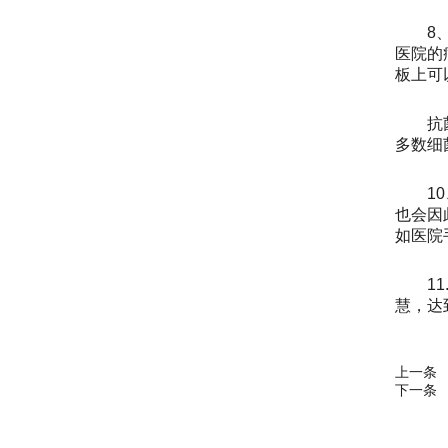
8
医院的
板上可
抗
多数细
1
也会因
如医院
1
慧，达
上一条
下一条