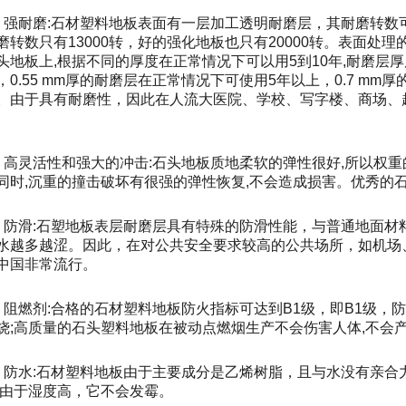
、强耐磨:石材塑料地板表面有一层加工透明耐磨层，其耐磨转数
磨转数只有13000转，好的强化地板也只有20000转。表面处
头地板上,根据不同的厚度在正常情况下可以用5到10年,耐磨层
，0.55 mm厚的耐磨层在正常情况下可使用5年以上，0.7 m
。由于具有耐磨性，因此在人流大医院、学校、写字楼、商场、
、高灵活性和强大的冲击:石头地板质地柔软的弹性很好,所以权
同时,沉重的撞击破坏有很强的弹性恢复,不会造成损害。优秀的
、防滑:石塑地板表层耐磨层具有特殊的防滑性能，与普通地面材
水越多越涩。因此，在对公共安全要求较高的公共场所，如机场
中国非常流行。
、阻燃剂:合格的石材塑料地板防火指标可达到B1级，即B1级
烧;高质量的石头塑料地板在被动点燃烟生产不会伤害人体,不会
、防水:石材塑料地板由于主要成分是乙烯树脂，且与水没有亲合
且由于湿度高，它不会发霉。