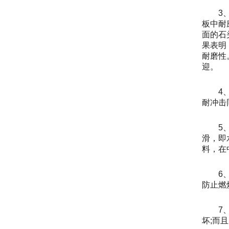
3
板中耐
面的石
果表明
耐磨性
迎。
4
耐冲击
5
滑，即
料，在
6
防止燃
7
坏;而