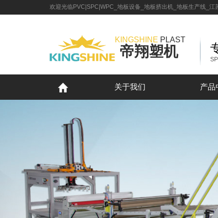
首页
欢迎光临PVC|SPC|WPC_地板设备_地板挤出机_地板生产线
关于我们
关于我们
产品中心
资质荣誉
PP中空建筑模板生产线
新闻资讯
企业文化
SPC石塑地板生产线
公司新闻
客户案例
KINGSHINE
PLAST
帝翔塑机
服务支持
WPC木塑地板生产线
同步对花 SPC 地板
在线留言
加入我们
PVC仿大理石生产线
PVC 片材
联系我们
SP
宣传视频
PVC发泡板生产线
木塑门板门框
LVT地板生产线
PVC 木塑中空门板生产线
关于我们
产品
PVC墙板设备（无缝）
塑料板材生产线
塑料辅助设备