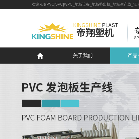
首页
欢迎光临PVC|SPC|WPC_地板设备_地板挤出机_地板生产线
关于我们
关于我们
产品中心
资质荣誉
PP中空建筑模板生产线
新闻资讯
企业文化
SPC石塑地板生产线
公司新闻
客户案例
KINGSHINE
PLAST
帝翔塑机
服务支持
WPC木塑地板生产线
同步对花 SPC 地板
在线留言
加入我们
PVC仿大理石生产线
PVC 片材
联系我们
SP
宣传视频
PVC发泡板生产线
木塑门板门框
LVT地板生产线
PVC 木塑中空门板生产线
关于我们
产品
PVC墙板设备（无缝）
塑料板材生产线
塑料辅助设备